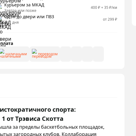
Курьером за МКАД
400 ₽ + 35 ₽/км
Завтра или позже
СДЭК до двери или ПВЗ
от 299 ₽
от 1 дня
плата
наличными
переводом
истократичного спорта:
 1 от Трэвиса Скотта
ышла за пределы баскетбольных площадок,
ытых загородных клубов. Коллаборация