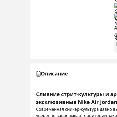
О
Описание
Слияние стрит-культуры и ар
эксклюзивные Nike Air Jordan
Современная сникер-культура давно в
уверенно завоевывая территории закр