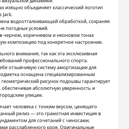
и визуальной динамики.
ах изящно объединяет классический логотип
 Jack.
нена водоотталкивающей обработкой, сохраняя
е погодных условий.
в черном, коричневом и неоновом тонах
вую композицию под конкретное настроение.
ьного внимания, так как эта эксклюзивная
требований профессионального спорта.
себе отзывчивую систему амортизации для
я подметка оснащена специализированным
 геометрический рисунок подошвы гарантирует
, обеспечивая абсолютную уверенность и
городским улицам.
чает человека с тонким вкусом, ценящего
анный релиз — это грамотная инвестиция в
ундаментом для сочетаний с чиносами,
ми расслабленного кроя. Оригинальные