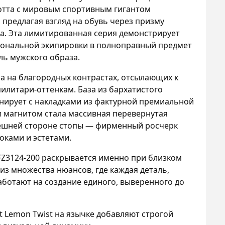
отта с мировым спортивным гигантом
 предлагая взгляд на обувь через призму
а. Эта лимитированная серия демонстрирует
ональной экипировки в полноправный предмет
ль мужского образа.
на на благородных контрастах, отсылающих к
литари-оттенкам. База из бархатистого
нирует с накладками из фактурной премиальной
м магнитом стала массивная перевернутая
нешней стороне стопы — фирменный росчерк
оками и эстетами.
FZ3124-200 раскрывается именно при близком
 из множества нюансов, где каждая деталь,
аботают на создание единого, выверенного до
 Lemon Twist на язычке добавляют строгой