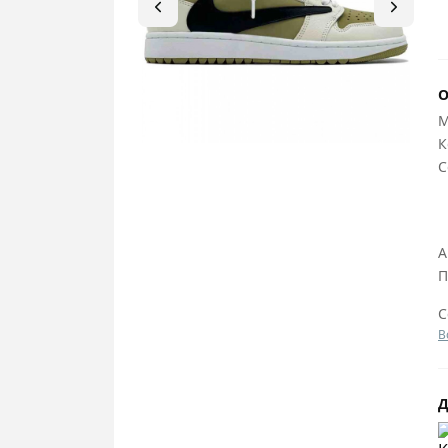
О
М
К
C
А
П
С
В
Д