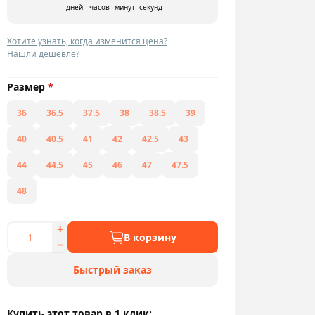
дней
часов
минут
секунд
Хотите узнать, когда изменится цена?
Нашли дешевле?
Размер
*
36
36.5
37.5
38
38.5
39
40
40.5
41
42
42.5
43
44
44.5
45
46
47
47.5
48
В корзину
Быстрый заказ
Купить этот товар в 1 клик: