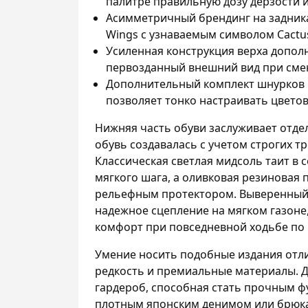
палитре правильную дозу дерзости 
Асимметричный брендинг на задник
Wings с узнаваемым символом Cactus
Усиленная конструкция верха допол
первозданный внешний вид при смен
Дополнительный комплект шнурков 
позволяет тонко настраивать цвето
Нижняя часть обуви заслуживает отдел
обувь создавалась с учетом строгих 
Классическая светлая мидсоль таит в 
мягкого шага, а оливковая резинова
рельефным протектором. Выверенный
надежное сцепление на мягком газоне
комфорт при повседневной ходьбе по 
Умение носить подобные издания отли
редкость и премиальные материалы. Д
гардероб, способная стать прочным ф
плотным японским денимом или брюка