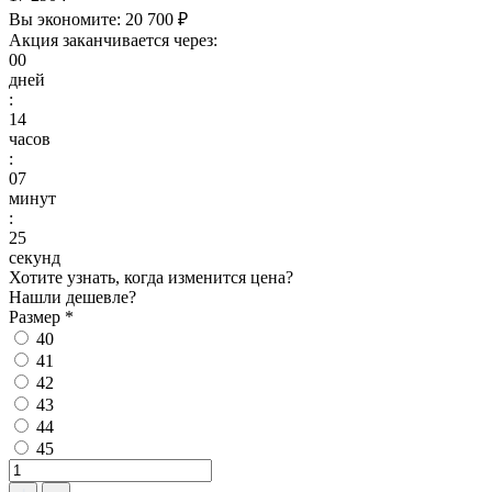
Вы экономите:
20 700 ₽
Акция заканчивается через:
00
дней
:
14
часов
:
07
минут
:
24
секунд
Хотите узнать, когда изменится цена?
Нашли дешевле?
Размер
*
40
41
42
43
44
45