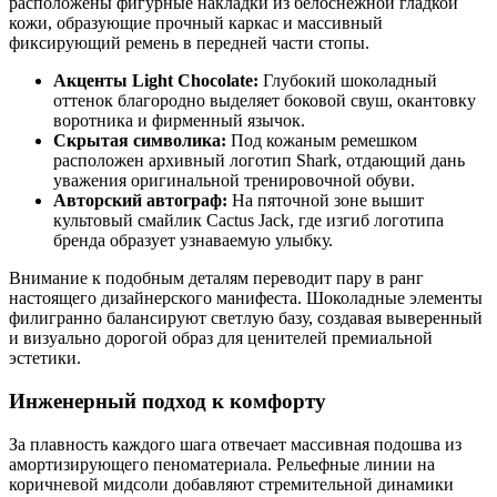
расположены фигурные накладки из белоснежной гладкой
кожи, образующие прочный каркас и массивный
фиксирующий ремень в передней части стопы.
Акценты Light Chocolate:
Глубокий шоколадный
оттенок благородно выделяет боковой свуш, окантовку
воротника и фирменный язычок.
Скрытая символика:
Под кожаным ремешком
расположен архивный логотип Shark, отдающий дань
уважения оригинальной тренировочной обуви.
Авторский автограф:
На пяточной зоне вышит
культовый смайлик Cactus Jack, где изгиб логотипа
бренда образует узнаваемую улыбку.
Внимание к подобным деталям переводит пару в ранг
настоящего дизайнерского манифеста. Шоколадные элементы
филигранно балансируют светлую базу, создавая выверенный
и визуально дорогой образ для ценителей премиальной
эстетики.
Инженерный подход к комфорту
За плавность каждого шага отвечает массивная подошва из
амортизирующего пеноматериала. Рельефные линии на
коричневой мидсоли добавляют стремительной динамики