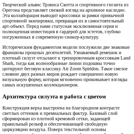
Творческий альянс Трэвиса Скотта и спортивного гиганта из
Орегона представляет свежий взгляд на архивное наследие.
Эта коллаборация выводит кроссовки за рамки привычной
спортивной экипировки, превращая их в самостоятельный
арт-объект. Перед нами статусная эксклюзивная серия и
полноценная инвестиция в гардероб для эстетов, глубоко
погруженных в современную сникер-культуру.
Историческим фундаментом модели послужили две знаковые
франшизы прошлых десятилетий. Узнаваемый ремешок и
плотный силуэт отсылают к тренировочным кроссовкам Land
Shark, тогда как волнообразные линии подошвы точно
цитируют беговую классику Air Zoom Spiridon. Такое смелое
слияние двух разных миров рождает совершенно новую
визуальную форму, которая мгновенно приковывает взгляды
самых искушенных коллекционеров.
Архитектура силуэта и работа с цветом
Конструкция верха выстроена на благородном контрасте
светлых оттенков и премиальных фактур. Базовый слой
сформирован из плотной кремовой сетки, задающей
правильный рельеф и обеспечивающей свободную
циркуляцию воздуха. Поверх текстильной основы