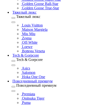
Golden Goose Ball-Star
Golden Goose True-Star
Тяжелый люкс
Тяжелый люкс
Louis Vuitton
Maison Margiela
Miu Miu
Zegna
Off-White
Loewe
Bottega Veneta
Tech & Gorpcore
Tech & Gorpcore
Asics
Salomon
Hoka One One
Повседневный премиум
Повседневный премиум
Premiata
Onitsuka Tiger
Puma