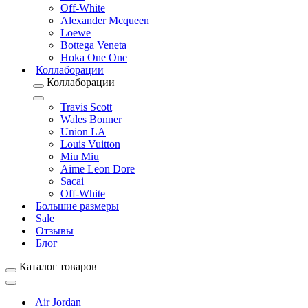
Off-White
Alexander Mcqueen
Loewe
Bottega Veneta
Hoka One One
Коллаборации
Коллаборации
Travis Scott
Wales Bonner
Union LA
Louis Vuitton
Miu Miu
Aime Leon Dore
Sacai
Off-White
Большие размеры
Sale
Отзывы
Блог
Каталог товаров
Air Jordan