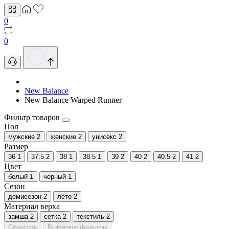
0
0
New Balance
New Balance Warped Runner
Фильтр товаров
Пол
мужские
2
женские
2
унисекс
2
Размер
36
1
37.5
2
38
1
38.5
1
39
2
40
2
40.5
2
41
2
Цвет
белый
1
черный
1
Сезон
демисезон
2
лето
2
Материал верха
замша
2
сетка
2
текстиль
2
Сбросить
Выберите фильтры