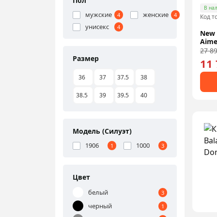
Пол
В на
мужские
женские
4
4
Код т
унисекс
4
New 
Aime
27 89
Размер
11 
36
37
37.5
38
38.5
39
39.5
40
Модель (Силуэт)
1906
1000
1
3
Цвет
белый
3
черный
1