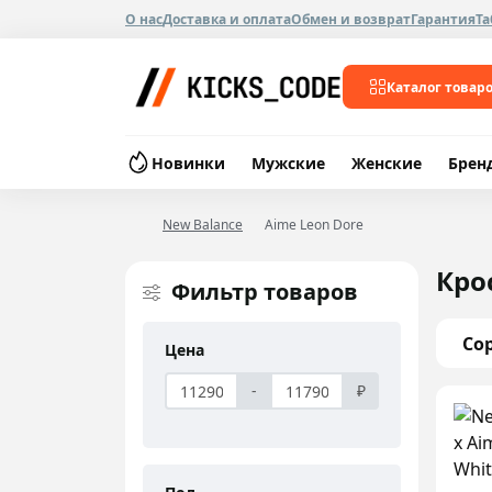
О нас
Доставка и оплата
Обмен и возврат
Гарантия
Та
Каталог товар
Новинки
Мужские
Женские
Брен
New Balance
Aime Leon Dore
Кро
Фильтр товаров
Со
Цена
-
₽