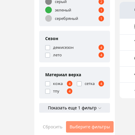
серый
2
зеленый
1
серебряный
1
Сезон
демисезон
4
лето
4
Материал верха
кожа
сетка
4
4
тпу
4
Показать еще 1 фильтр
Сбросить
Выберите фильтры