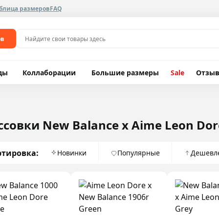
блица размеров
FAQ
ов
ды
Коллаборации
Большие размеры
Sale
Отзы
ссовки New Balance x Aime Leon Dor
ртировка:
Новинки
Популярные
Дешевл