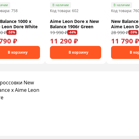
личии
В наличии
В наличии
овара: 758
Код товара: 602
Код товара: 76
Balance 1000 x
Aime Leon Dore x New
New Balance
 Leon Dore White
Balance 1906r Green
Aime Leon D
0 ₽
19 990 ₽
28 990 ₽
-58%
-44%
-59%
790 ₽
11 290 ₽
11 790 ₽
В корзину
В корзину
В ко