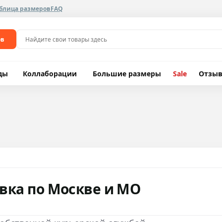
блица размеров
FAQ
ов
ды
Коллаборации
Большие размеры
Sale
Отзы
вка по Москве и МО