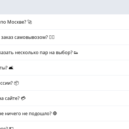
 по Москве? 🚀
заказ самовывозом? 🏃‍♂️
азать несколько пар на выбор? 👟
ы? 🛋️
ссии? 📦
а сайте? 💳
не ничего не подошло? 🛑
те? 💵