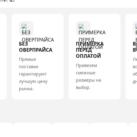
БЕЗ
ПРИМЕРКА
В
ОВЕРПРАЙСА
ПЕРЕД
В
ОПЛАТОЙ
Прямые
Л
Привезем
поставки
в
смежные
гарантируют
о
размеры на
лучшую цену
д
выбор.
рынка.