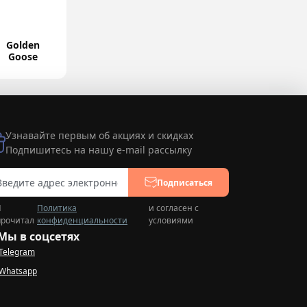
Golden
Goose
Узнавайте первым об акциях и скидках
Подпишитесь на нашу e-mail рассылку
Подписаться
Я
Политика
и согласен с
прочитал
конфиденциальности
условиями
Мы в соцсетях
Telegram
Whatsapp