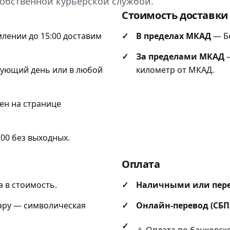
собственной курьерской службой.
Стоимость доставки
лении до 15:00 доставим
В пределах МКАД
— Бе
За пределами МКАД
—
дующий день или в любой
километр от МКАД.
ен на странице
:00 без выходных.
Оплата
 в стоимость.
Наличными или пер
ару — символическая
Онлайн-перевод (СБП