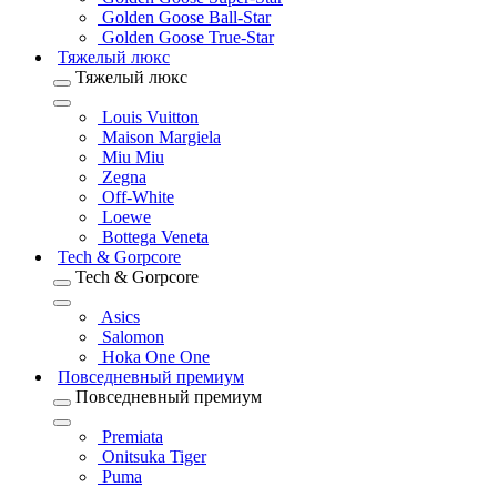
Golden Goose Ball-Star
Golden Goose True-Star
Тяжелый люкс
Тяжелый люкс
Louis Vuitton
Maison Margiela
Miu Miu
Zegna
Off-White
Loewe
Bottega Veneta
Tech & Gorpcore
Tech & Gorpcore
Asics
Salomon
Hoka One One
Повседневный премиум
Повседневный премиум
Premiata
Onitsuka Tiger
Puma