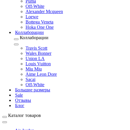
Puma
Off-White
Alexander Mcqueen
Loewe
Bottega Veneta
Hoka One One
Коллаборации
Коллаборации
Travis Scott
Wales Bonner
Union LA
Louis Vuitton
Miu Miu
Aime Leon Dore
Sacai
Off-White
Большие размеры
Sale
Отзывы
Блог
Каталог товаров