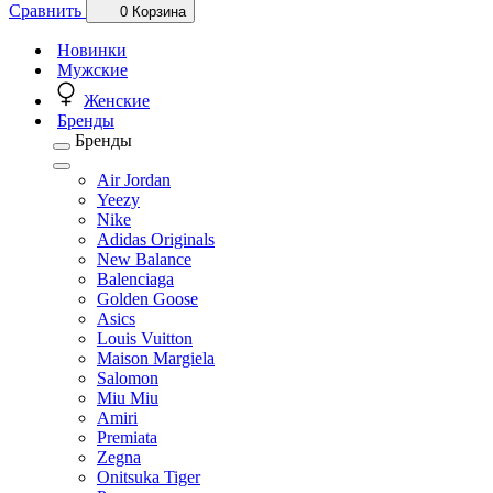
Сравнить
0
Корзина
Новинки
Мужские
Женские
Бренды
Бренды
Air Jordan
Yeezy
Nike
Adidas Originals
New Balance
Balenciaga
Golden Goose
Asics
Louis Vuitton
Maison Margiela
Salomon
Miu Miu
Amiri
Premiata
Zegna
Onitsuka Tiger