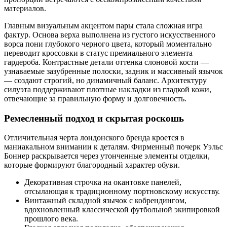
материалов.
Главным визуальным акцентом пары стала сложная игра
фактур. Основа верха выполнена из густого искусственного
ворса пони глубокого черного цвета, который моментально
переводит кроссовки в статус премиального элемента
гардероба. Контрастные детали оттенка слоновой кости —
узнаваемые зазубренные полоски, задник и массивный язычок
— создают строгий, но динамичный баланс. Архитектуру
силуэта поддерживают плотные накладки из гладкой кожи,
отвечающие за правильную форму и долговечность.
Ремесленный подход и скрытая роскошь
Отличительная черта лондонского бренда кроется в
маниакальном внимании к деталям. Фирменный почерк Уэльс
Боннер раскрывается через утонченные элементы отделки,
которые формируют благородный характер обуви.
Декоративная строчка на окантовке панелей,
отсылающая к традиционному портновскому искусству.
Винтажный складной язычок с кобрендингом,
вдохновленный классической футбольной экипировкой
прошлого века.