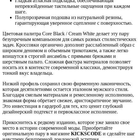
Гладкая атласная подкладка, обеспечивающая
непревзойденные тактильные ощущения при каждом
шаге.
Полупрозрачная подошва из натуральной резины,
гарантирующая уверенное сцепление с поверхностью.
Цветовая палитра Core Black / Cream White делает эту пару
безупречным компаньоном для самых разных стилистических
задач. Кроссовки органично дополнят расслабленный образ с
широким денимом и объемным трикотажем, а также легко
впишутся в строгий ансамбль с прямыми брюками и
шерстяным пальто. Сложная фактура материалов позволяет
носить их в контексте современной классики, демонстрируя
тонкий вкус владельца.
Низкий профиль сохранил свою фирменную лаконичность,
которая десятилетиями остается эталоном мужского стиля.
Благодаря смелым материалам и ремесленному исполнению,
знакомая форма обретает свежее, аристократичное звучание.
Это инвестиция в гардероб для тех, кто ценит глубокий
дизайнерский подтекст и первоклассное исполнение.
Прикоснитесь к редкому изданию, которое уже заняло свое
место в истории современной моды. Приобретайте
оригинальную пару в магазине
KICKSCODE
и сделайте шаг
навстречу безупречной лондонской эстетике.