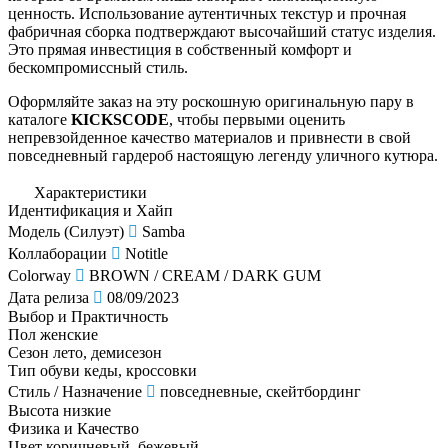
ценность. Использование аутентичных текстур и прочная
фабричная сборка подтверждают высочайший статус изделия.
Это прямая инвестиция в собственный комфорт и
бескомпромиссный стиль.
Оформляйте заказ на эту роскошную оригинальную пару в
каталоге
KICKSCODE
, чтобы первыми оценить
непревзойденное качество материалов и привнести в свой
повседневный гардероб настоящую легенду уличного кутюра.
Характеристики
Идентификация и Хайп
Модель (Силуэт)
Samba
Коллаборации
Notitle
Colorway
BROWN / CREAM / DARK GUM
Дата релиза
08/09/2023
Выбор и Практичность
Пол
женские
Сезон
лето, демисезон
Тип обуви
кеды, кроссовки
Стиль / Назначение
повседневные, скейтбординг
Высота
низкие
Физика и Качество
Цвет
коричневый, бежевый