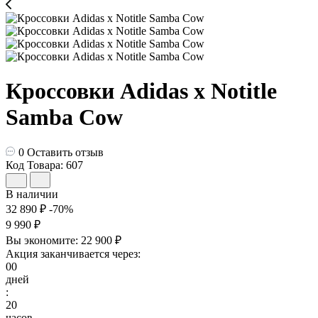
Кроссовки Adidas x Notitle
Samba Cow
0
Оставить отзыв
Код Товара: 607
В наличии
32 890 ₽
-70%
9 990 ₽
Вы экономите:
22 900 ₽
Акция заканчивается через:
00
дней
:
20
часов