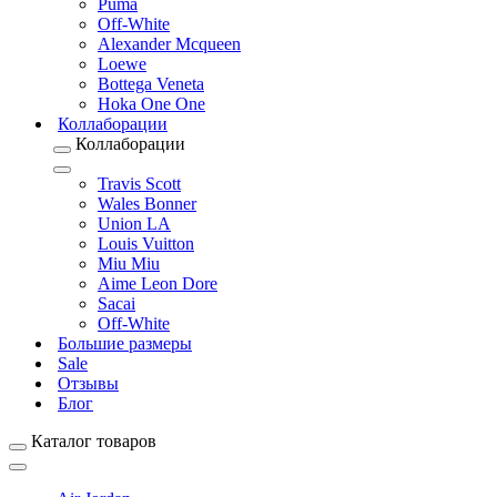
Puma
Off-White
Alexander Mcqueen
Loewe
Bottega Veneta
Hoka One One
Коллаборации
Коллаборации
Travis Scott
Wales Bonner
Union LA
Louis Vuitton
Miu Miu
Aime Leon Dore
Sacai
Off-White
Большие размеры
Sale
Отзывы
Блог
Каталог товаров