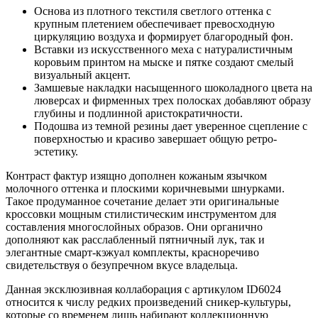
Основа из плотного текстиля светлого оттенка с
крупным плетением обеспечивает превосходную
циркуляцию воздуха и формирует благородный фон.
Вставки из искусственного меха с натуралистичным
коровьим принтом на мыске и пятке создают смелый
визуальный акцент.
Замшевые накладки насыщенного шоколадного цвета на
люверсах и фирменных трех полосках добавляют образу
глубины и подлинной аристократичности.
Подошва из темной резины дает уверенное сцепление с
поверхностью и красиво завершает общую ретро-
эстетику.
Контраст фактур изящно дополнен кожаным язычком
молочного оттенка и плоскими коричневыми шнурками.
Такое продуманное сочетание делает эти оригинальные
кроссовки мощным стилистическим инструментом для
составления многослойных образов. Они органично
дополняют как расслабленный пятничный лук, так и
элегантные смарт-кэжуал комплекты, красноречиво
свидетельствуя о безупречном вкусе владельца.
Данная эксклюзивная коллаборация с артикулом ID6024
относится к числу редких произведений сникер-культуры,
которые со временем лишь набирают коллекционную