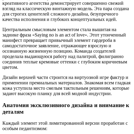
креативного агентства демонстрирует совершенно свежий
взгляд на классическую винтажную модель. Эта пара создана
для строгих ценителей сложного дизайна, безупречного
качества исполнения и глубоких концептуальных идей.
Центральным смысловым элементом стала вышитая на
заднике фраза «Saying no is an act of love». Этот утонченный
манифест превращает привычный элемент гардероба в
самодостаточное заявление, отражающее взрослую и
осознанную жизненную позицию. Команда создателей
проделала выдающуюся работу над палитрой, филигранно
соединив теплые кремовые оттенки с глубоким коричневым
цветом.
Дизайн верхней части строится на виртуозной игре фактур и
применении премиальных материалов. Знакомая всем гладкая
кожа уступила место смелым тактильным решениям, которые
задают высокую планку для всей модной индустрии.
Анатомия эксклюзивного дизайна и внимание к
деталям
Каждый элемент этой лимитированной версии проработан с
особым педантизмом: