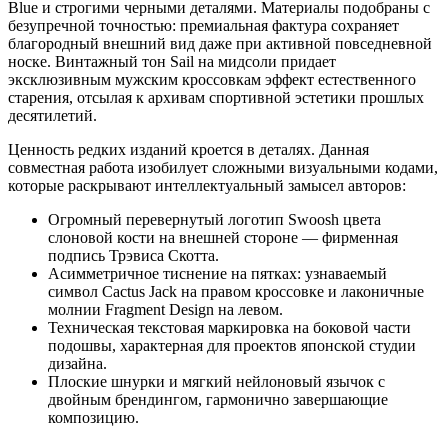
Blue и строгими черными деталями. Материалы подобраны с
безупречной точностью: премиальная фактура сохраняет
благородный внешний вид даже при активной повседневной
носке. Винтажный тон Sail на мидсоли придает
эксклюзивным мужским кроссовкам эффект естественного
старения, отсылая к архивам спортивной эстетики прошлых
десятилетий.
Ценность редких изданий кроется в деталях. Данная
совместная работа изобилует сложными визуальными кодами,
которые раскрывают интеллектуальный замысел авторов:
Огромный перевернутый логотип Swoosh цвета
слоновой кости на внешней стороне — фирменная
подпись Трэвиса Скотта.
Асимметричное тиснение на пятках: узнаваемый
символ Cactus Jack на правом кроссовке и лаконичные
молнии Fragment Design на левом.
Техническая текстовая маркировка на боковой части
подошвы, характерная для проектов японской студии
дизайна.
Плоские шнурки и мягкий нейлоновый язычок с
двойным брендингом, гармонично завершающие
композицию.