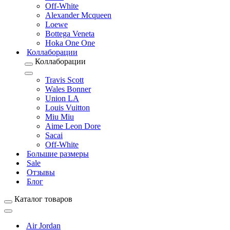
Off-White
Alexander Mcqueen
Loewe
Bottega Veneta
Hoka One One
Коллаборации
Коллаборации
Travis Scott
Wales Bonner
Union LA
Louis Vuitton
Miu Miu
Aime Leon Dore
Sacai
Off-White
Большие размеры
Sale
Отзывы
Блог
Каталог товаров
Air Jordan