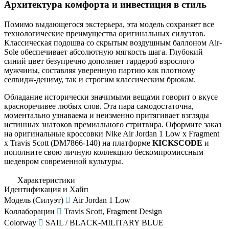
Архитектура комфорта и инвестиция в стиль
Помимо выдающегося экстерьера, эта модель сохраняет все
технологические преимущества оригинальных силуэтов.
Классическая подошва со скрытым воздушным баллоном Air-
Sole обеспечивает абсолютную мягкость шага. Глубокий
синий цвет безупречно дополняет гардероб взрослого
мужчины, составляя уверенную партию как плотному
селвидж-дениму, так и строгим классическим брюкам.
Обладание исторически значимыми вещами говорит о вкусе
красноречивее любых слов. Эта пара самодостаточна,
моментально узнаваема и неизменно притягивает взгляды
истинных знатоков премиального стритвира. Оформите заказ
на оригинальные кроссовки Nike Air Jordan 1 Low x Fragment
x Travis Scott (DM7866-140) на платформе
KICKSCODE
и
пополните свою личную коллекцию бескомпромиссным
шедевром современной культуры.
Характеристики
Идентификация и Хайп
Модель (Силуэт)
Air Jordan 1 Low
Коллаборации
Travis Scott, Fragment Design
Colorway
SAIL / BLACK-MILITARY BLUE