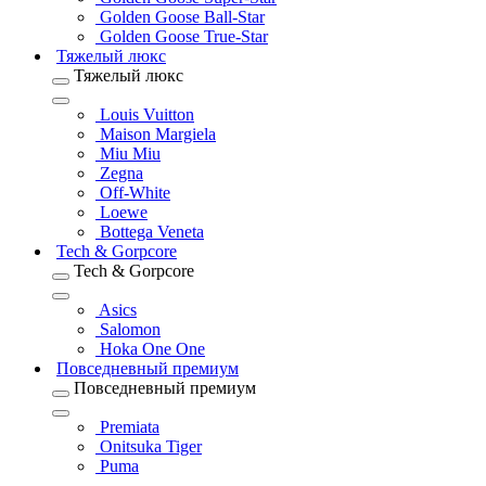
Golden Goose Ball-Star
Golden Goose True-Star
Тяжелый люкс
Тяжелый люкс
Louis Vuitton
Maison Margiela
Miu Miu
Zegna
Off-White
Loewe
Bottega Veneta
Tech & Gorpcore
Tech & Gorpcore
Asics
Salomon
Hoka One One
Повседневный премиум
Повседневный премиум
Premiata
Onitsuka Tiger
Puma