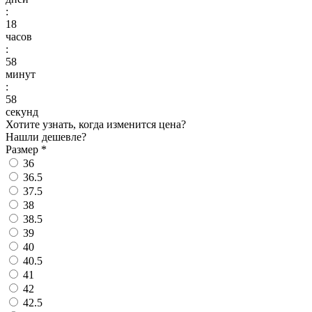
:
18
часов
:
58
минут
:
56
секунд
Хотите узнать, когда изменится цена?
Нашли дешевле?
Размер
*
36
36.5
37.5
38
38.5
39
40
40.5
41
42
42.5