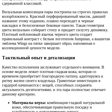
сдержанной классикой.
Визуальная композиция пары построена на строгих правилах
колорблокинга. Красный перфорированный мысок, давший
название этому изданию, плавно переходит в черные
накладки и белоснежные боковые панели. Такая геометрия
цвета визуально собирает стопу и придает силуэту динамику.
Плотный нейлоновый язычок черного цвета создает
правильный контраст с белым логотипом Jumpman, а вышитая
эмблема Wings на пятке завершает образ, напоминая о
коллекционной ценности модели.
Тактильный опыт и детализация
Качество исполнения заслуживает отдельного внимания. В
основе модели лежит плотная гладкая кожа, которая со
временем приобретает благородную патину, адаптируясь к
ритму жизни своего владельца. Грамотные инвестиции в
гардероб начинаются с вещей, способных сохранять
актуальность десятилетиями, и эта пара полностью отвечает
данному критерию.
Материалы верха:
комбинация гладкой натуральной
кожи, обеспечивающая правильную посадку и
устойчивость к повседневному износу.