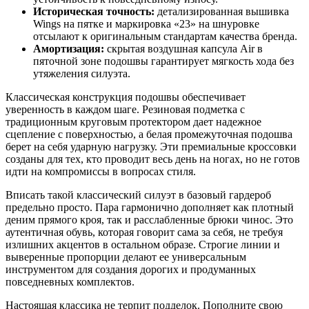
Историческая точность:
детализированная вышивка
Wings на пятке и маркировка «23» на шнуровке
отсылают к оригинальным стандартам качества бренда.
Амортизация:
скрытая воздушная капсула Air в
пяточной зоне подошвы гарантирует мягкость хода без
утяжеления силуэта.
Классическая конструкция подошвы обеспечивает
уверенность в каждом шаге. Резиновая подметка с
традиционным круговым протектором дает надежное
сцепление с поверхностью, а белая промежуточная подошва
берет на себя ударную нагрузку. Эти премиальные кроссовки
созданы для тех, кто проводит весь день на ногах, но не готов
идти на компромиссы в вопросах стиля.
Вписать такой классический силуэт в базовый гардероб
предельно просто. Пара гармонично дополняет как плотный
деним прямого кроя, так и расслабленные брюки чинос. Это
аутентичная обувь, которая говорит сама за себя, не требуя
излишних акцентов в остальном образе. Строгие линии и
выверенные пропорции делают ее универсальным
инструментом для создания дорогих и продуманных
повседневных комплектов.
Настоящая классика не терпит подделок. Пополните свою