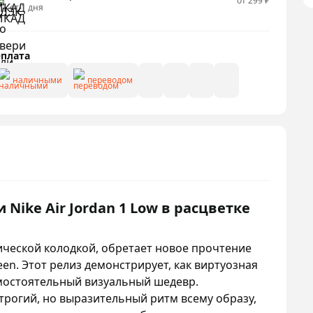
от 299 ₽
от 1 дня
плата
наличными
переводом
 Nike Air Jordan 1 Low в расцветке
ической колодкой, обретает новое прочтение
een. Этот релиз демонстрирует, как виртуозная
амостоятельный визуальный шедевр.
рогий, но выразительный ритм всему образу,