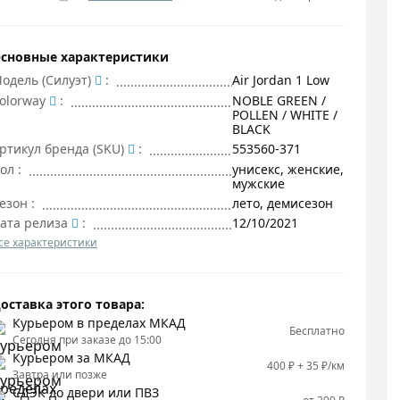
сновные характеристики
одель (Силуэт)
:
Air Jordan 1 Low
olorway
:
NOBLE GREEN /
POLLEN / WHITE /
BLACK
ртикул бренда (SKU)
:
553560-371
ол
:
унисекс, женские,
мужские
езон
:
лето, демисезон
ата релиза
:
12/10/2021
се характеристики
оставка этого товара:
Курьером в пределах МКАД
Бесплатно
Сегодня при заказе до 15:00
Курьером за МКАД
400 ₽ + 35 ₽/км
Завтра или позже
СДЭК до двери или ПВЗ