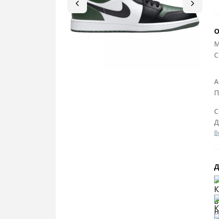
О
М
C
А
П
С
Д
В
Д