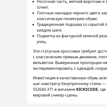
Носочная часть, мягкий воротник и 
Green.
Плотные накладки черного цвета з
классическую геометрию обуви.
Традиционная подошва со скрытой п
каждом шаге.
Подметка из фактурной зеленой рез
улиц.
Эти статусные кроссовки требуют дос
с классическим прямым денимом, пло
вельветом. Выверенные пропорции ни
экспериментировать с одеждой, сохра
Инвестиция в качественную обувь все
шаг навстречу безупречному стилю — 
553560-371 в магазине
KICKSCODE
, гд
мировой сникер-сцены.