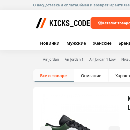
О нас
Доставка и оплата
Обмен и возврат
Гарантия
Та
Каталог товар
Новинки
Мужские
Женские
Брен
Air Jordan
Air Jordan 1
Air Jordan 1 Low
Nike 
Все о товаре
Описание
Характ