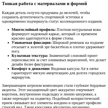
Тонкая работа с материалами и формой
Каждая деталь силуэта продумана до мелочей, чтобы
сохранить аутентичность спортивной эстетики и
одновременно подчеркнуть статус коллекционного издания.
Многослойный профиль:
Плотная натуральная кожа
формирует надежный каркас, который со временем
красиво адаптируется к форме стопы.
Узнаваемая фиксация:
Широкий ремешок на подъеме
отсылает к золотой эре баскетбола и плотно удерживает
ногу.
Культовая текстура:
Знаменитый слоновий принт
переосмыслен за счет оливковых вкраплений, что делает
дизайн более фактурным.
Комфорт в движении:
Видимая капсула Air в пятке
гарантирует мягкую амортизацию для долгих городских
маршрутов.
Завершающим штрихом композиции стали глубокие бордовые
акценты. Этот насыщенный цвет аккуратно очерчивает
воротник, внутреннюю подкладку и линию шнуровки, а
также переходит на подметку. Подобный колористический
прием связывает все элементы воедино и придает профилю
строгий вид. Такие кроссовки абсолютно органично