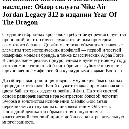
наследие: Обзор силуэта Nike Air
Jordan Legacy 312 в издании Year Of
The Dragon
Создание гибридных кроссовок требует безупречного чувства
пропорций, и этот силуэт служит отличным примером
грамотного баланса. Дизайн мастерски объединяет знаковые
элементы трех исторических профилей — первой и третьей
номерных моделей бренда, а также классических Alpha Force.
В специальном релизе, приуроченном к лунному новому году,
этот сложносочиненный базис обретает глубокое прочтение,
вдохновленное мифологией и культурными кодами Востока.
Дизайнеры выстроили цветовую гамму вокруг благородных
природных оттенков. Базой служит гладкая премиальная кожа
цвета Sail, которая задает спокойный фон. На этой светлой
основе разворачивается игра контрастов: боковой логотип
Swoosh в золотистом исполнении Metallic Gold Grain
перекликается с глубоким оливковым тоном Oil Green.
Последний деликатно обрамляет пяточную зону и
классический слоновий принт, добавляя палитре визуальную
многогранность.