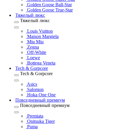
Golden Goose Ball-Star
Golden Goose True-Star
Тяжелый люкс
Тяжелый люкс
Louis Vuitton
Maison Margiela
Miu Miu
Zegna
Off-White
Loewe
Bottega Veneta
Tech & Gorpcore
Tech & Gorpcore
Asics
Salomon
Hoka One One
Повседневный премиум
Повседневный премиум
Premiata
Onitsuka Tiger
Puma