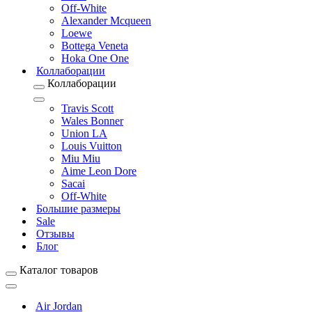
Off-White
Alexander Mcqueen
Loewe
Bottega Veneta
Hoka One One
Коллаборации
Коллаборации
Travis Scott
Wales Bonner
Union LA
Louis Vuitton
Miu Miu
Aime Leon Dore
Sacai
Off-White
Большие размеры
Sale
Отзывы
Блог
Каталог товаров
Air Jordan