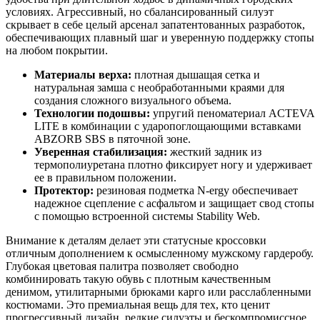
условиях. Агрессивный, но сбалансированный силуэт
скрывает в себе целый арсенал запатентованных разработок,
обеспечивающих плавный шаг и уверенную поддержку стопы
на любом покрытии.
Материалы верха:
плотная дышащая сетка и
натуральная замша с необработанными краями для
создания сложного визуального объема.
Технологии подошвы:
упругий пеноматериал ACTEVA
LITE в комбинации с ударопоглощающими вставками
ABZORB SBS в пяточной зоне.
Уверенная стабилизация:
жесткий задник из
термополиуретана плотно фиксирует ногу и удерживает
ее в правильном положении.
Протектор:
резиновая подметка N-ergy обеспечивает
надежное сцепление с асфальтом и защищает свод стопы
с помощью встроенной системы Stability Web.
Внимание к деталям делает эти статусные кроссовки
отличным дополнением к осмысленному мужскому гардеробу.
Глубокая цветовая палитра позволяет свободно
комбинировать такую обувь с плотным качественным
денимом, утилитарными брюками карго или расслабленными
костюмами. Это премиальная вещь для тех, кто ценит
прогрессивный дизайн, редкие силуэты и бескомпромиссное