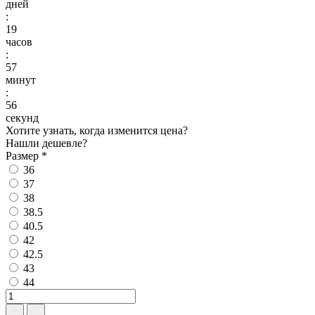
дней
:
19
часов
:
57
минут
:
55
секунд
Хотите узнать, когда изменится цена?
Нашли дешевле?
Размер
*
36
37
38
38.5
40.5
42
42.5
43
44