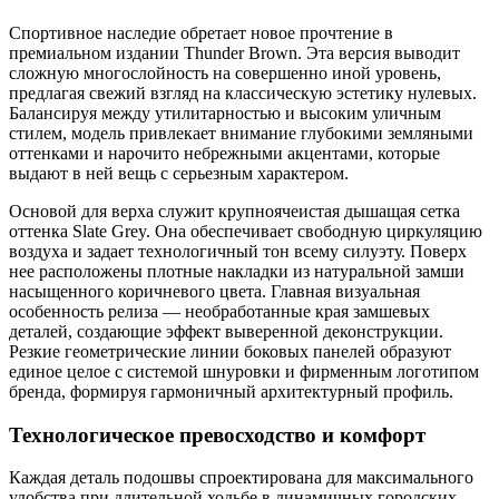
Спортивное наследие обретает новое прочтение в
премиальном издании Thunder Brown. Эта версия выводит
сложную многослойность на совершенно иной уровень,
предлагая свежий взгляд на классическую эстетику нулевых.
Балансируя между утилитарностью и высоким уличным
стилем, модель привлекает внимание глубокими земляными
оттенками и нарочито небрежными акцентами, которые
выдают в ней вещь с серьезным характером.
Основой для верха служит крупноячеистая дышащая сетка
оттенка Slate Grey. Она обеспечивает свободную циркуляцию
воздуха и задает технологичный тон всему силуэту. Поверх
нее расположены плотные накладки из натуральной замши
насыщенного коричневого цвета. Главная визуальная
особенность релиза — необработанные края замшевых
деталей, создающие эффект выверенной деконструкции.
Резкие геометрические линии боковых панелей образуют
единое целое с системой шнуровки и фирменным логотипом
бренда, формируя гармоничный архитектурный профиль.
Технологическое превосходство и комфорт
Каждая деталь подошвы спроектирована для максимального
удобства при длительной ходьбе в динамичных городских