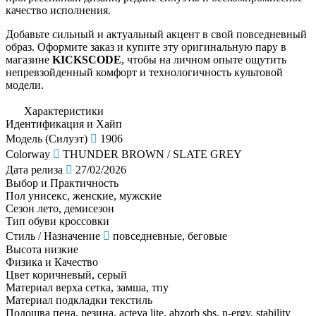
качество исполнения.
Добавьте сильный и актуальный акцент в свой повседневный
образ. Оформите заказ и купите эту оригинальную пару в
магазине
KICKSCODE
, чтобы на личном опыте ощутить
непревзойденный комфорт и технологичность культовой
модели.
Характеристики
Идентификация и Хайп
Модель (Силуэт)
1906
Colorway
THUNDER BROWN / SLATE GREY
Дата релиза
27/02/2026
Выбор и Практичность
Пол
унисекс, женские, мужские
Сезон
лето, демисезон
Тип обуви
кроссовки
Стиль / Назначение
повседневные, беговые
Высота
низкие
Физика и Качество
Цвет
коричневый, серый
Материал верха
сетка, замша, тпу
Материал подкладки
текстиль
Подошва
пена, резина, acteva lite, abzorb sbs, n-ergy, stability