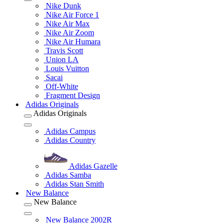
Nike Dunk
Nike Air Force 1
Nike Air Max
Nike Air Zoom
Nike Air Humara
Travis Scott
Union LA
Louis Vuitton
Sacai
Off-White
Fragment Design
Adidas Originals
Adidas Originals
Adidas Campus
Adidas Country
Adidas Gazelle
Adidas Samba
Adidas Stan Smith
New Balance
New Balance
New Balance 2002R