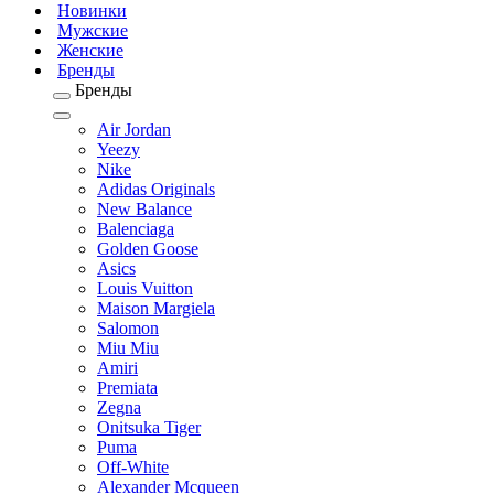
Новинки
Мужские
Женские
Бренды
Бренды
Air Jordan
Yeezy
Nike
Adidas Originals
New Balance
Balenciaga
Golden Goose
Asics
Louis Vuitton
Maison Margiela
Salomon
Miu Miu
Amiri
Premiata
Zegna
Onitsuka Tiger
Puma
Off-White
Alexander Mcqueen