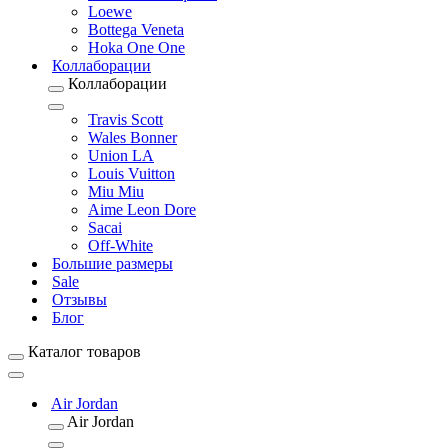
Loewe
Bottega Veneta
Hoka One One
Коллаборации
Коллаборации
Travis Scott
Wales Bonner
Union LA
Louis Vuitton
Miu Miu
Aime Leon Dore
Sacai
Off-White
Большие размеры
Sale
Отзывы
Блог
Каталог товаров
Air Jordan
Air Jordan