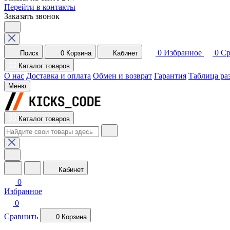
Перейти в контакты
Заказать звонок
0
Избранное
0
Ср
Поиск
0
Корзина
Кабинет
Каталог товаров
О нас
Доставка и оплата
Обмен и возврат
Гарантия
Таблица ра
Меню
Каталог товаров
Кабинет
0
Избранное
0
Сравнить
0
Корзина