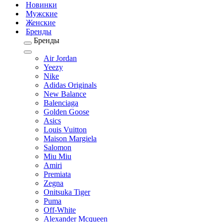
Новинки
Мужские
Женские
Бренды
Бренды
Air Jordan
Yeezy
Nike
Adidas Originals
New Balance
Balenciaga
Golden Goose
Asics
Louis Vuitton
Maison Margiela
Salomon
Miu Miu
Amiri
Premiata
Zegna
Onitsuka Tiger
Puma
Off-White
Alexander Mcqueen