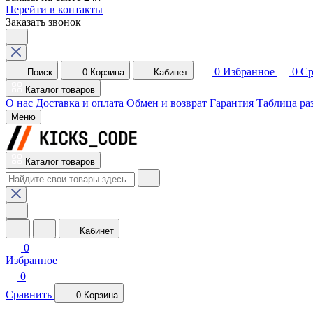
Перейти в контакты
Заказать звонок
0
Избранное
0
Ср
Поиск
0
Корзина
Кабинет
Каталог товаров
О нас
Доставка и оплата
Обмен и возврат
Гарантия
Таблица ра
Меню
Каталог товаров
Кабинет
0
Избранное
0
Сравнить
0
Корзина