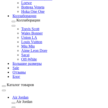
Loewe
Bottega Veneta
Hoka One One
Коллаборации
Коллаборации
Travis Scott
Wales Bonner
Union LA
Louis Vuitton
Miu Miu
Aime Leon Dore
Sacai
Off-White
Большие размеры
Sale
Отзывы
Блог
Каталог товаров
Air Jordan
Air Jordan