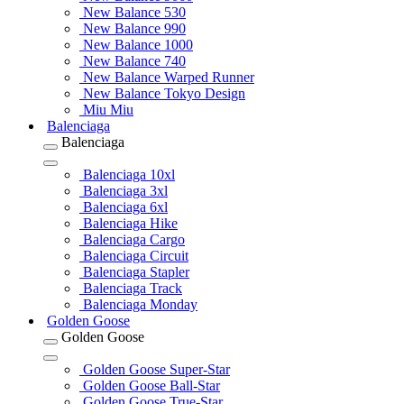
New Balance 530
New Balance 990
New Balance 1000
New Balance 740
New Balance Warped Runner
New Balance Tokyo Design
Miu Miu
Balenciaga
Balenciaga
Balenciaga 10xl
Balenciaga 3xl
Balenciaga 6xl
Balenciaga Hike
Balenciaga Cargo
Balenciaga Circuit
Balenciaga Stapler
Balenciaga Track
Balenciaga Monday
Golden Goose
Golden Goose
Golden Goose Super-Star
Golden Goose Ball-Star
Golden Goose True-Star