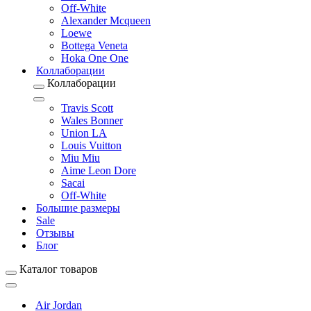
Off-White
Alexander Mcqueen
Loewe
Bottega Veneta
Hoka One One
Коллаборации
Коллаборации
Travis Scott
Wales Bonner
Union LA
Louis Vuitton
Miu Miu
Aime Leon Dore
Sacai
Off-White
Большие размеры
Sale
Отзывы
Блог
Каталог товаров
Air Jordan