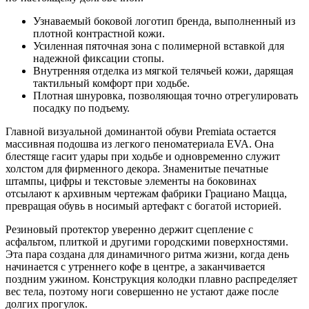
Узнаваемый боковой логотип бренда, выполненный из
плотной контрастной кожи.
Усиленная пяточная зона с полимерной вставкой для
надежной фиксации стопы.
Внутренняя отделка из мягкой телячьей кожи, дарящая
тактильный комфорт при ходьбе.
Плотная шнуровка, позволяющая точно отрегулировать
посадку по подъему.
Главной визуальной доминантой обуви Premiata остается
массивная подошва из легкого пеноматериала EVA. Она
блестяще гасит удары при ходьбе и одновременно служит
холстом для фирменного декора. Знаменитые печатные
штампы, цифры и текстовые элементы на боковинах
отсылают к архивным чертежам фабрики Грациано Мацца,
превращая обувь в носимый артефакт с богатой историей.
Резиновый протектор уверенно держит сцепление с
асфальтом, плиткой и другими городскими поверхностями.
Эта пара создана для динамичного ритма жизни, когда день
начинается с утреннего кофе в центре, а заканчивается
поздним ужином. Конструкция колодки плавно распределяет
вес тела, поэтому ноги совершенно не устают даже после
долгих прогулок.