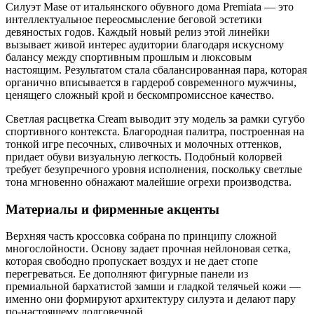
Силуэт Mase от итальянского обувного дома Premiata — это
интеллектуальное переосмысление беговой эстетики
девяностых годов. Каждый новый релиз этой линейки
вызывает живой интерес аудитории благодаря искусному
балансу между спортивным прошлым и люксовым
настоящим. Результатом стала сбалансированная пара, которая
органично вписывается в гардероб современного мужчины,
ценящего сложный крой и бескомпромиссное качество.
Светлая расцветка Cream выводит эту модель за рамки сугубо
спортивного контекста. Благородная палитра, построенная на
тонкой игре песочных, сливочных и молочных оттенков,
придает обуви визуальную легкость. Подобный колорвей
требует безупречного уровня исполнения, поскольку светлые
тона мгновенно обнажают малейшие огрехи производства.
Материалы и фирменные акценты
Верхняя часть кроссовка собрана по принципу сложной
многослойности. Основу задает прочная нейлоновая сетка,
которая свободно пропускает воздух и не дает стопе
перегреваться. Ее дополняют фигурные панели из
премиальной бархатистой замши и гладкой телячьей кожи —
именно они формируют архитектуру силуэта и делают пару
по-настоящему долговечной.