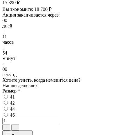
15 390 ₽
Вы экономите:
18 700 ₽
Акция заканчивается через:
00
дней
:
11
часов
:
53
минут
:
59
секунд
Хотите узнать, когда изменится цена?
Нашли дешевле?
Размер
*
41
42
44
46