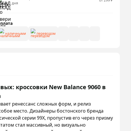
от 299 ₽
от 1 дня
плата
наличными
переводом
вых: кроссовки New Balance 9060 в
а
вает ренессанс сложных форм, и релиз
собое место. Дизайнеры бостонского бренда
ической серии 99X, пропустив его через призму
ьтатом стал массивный, но визуально