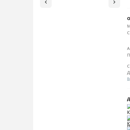
О
М
C
А
П
С
Д
В
Д