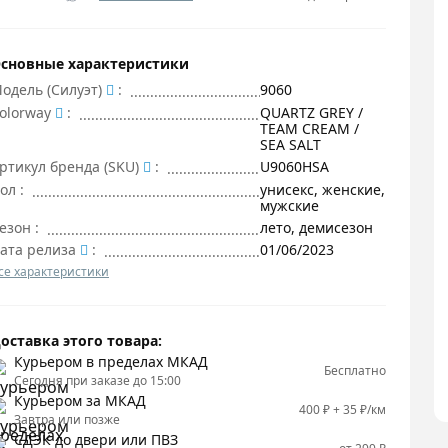
сновные характеристики
одель (Силуэт)
:
9060
olorway
:
QUARTZ GREY /
TEAM CREAM /
SEA SALT
ртикул бренда (SKU)
:
U9060HSA
ол
:
унисекс, женские,
мужские
езон
:
лето, демисезон
ата релиза
:
01/06/2023
се характеристики
оставка этого товара:
Курьером в пределах МКАД
Бесплатно
Сегодня при заказе до 15:00
Курьером за МКАД
400 ₽ + 35 ₽/км
Завтра или позже
СДЭК до двери или ПВЗ