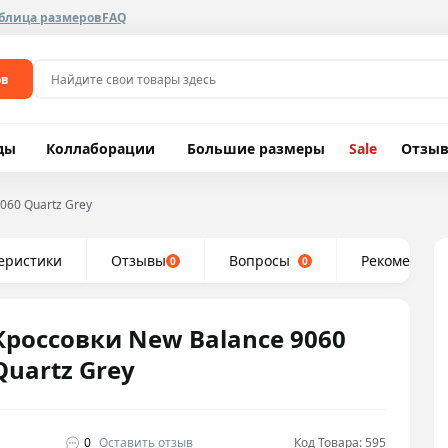
блица размеров
FAQ
ов
ды
Коллаборации
Большие размеры
Sale
Отзы
060 Quartz Grey
еристики
Отзывы
Вопросы
Рекомендуе
0
0
Кроссовки New Balance 9060
Quartz Grey
0
Оставить отзыв
Код Товара: 595