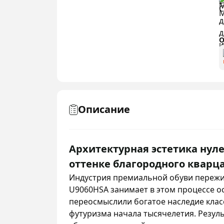
О
Описание
Архитектурная эстетика нуле
оттенке благородного кварц
Индустрия премиальной обуви пережи
U9060HSA занимает в этом процессе о
переосмыслили богатое наследие класс
футуризма начала тысячелетия. Резул