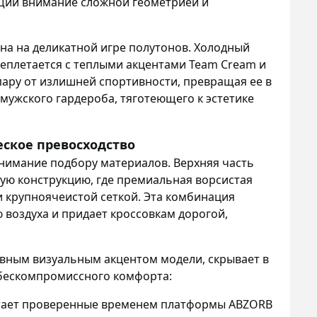
щий внимание сложной геометрией и
на на деликатной игре полутонов. Холодный
еплетается с теплыми акцентами Team Cream и
 пару от излишней спортивности, превращая ее в
ужского гардероба, тяготеющего к эстетике
ское превосходство
нимание подбору материалов. Верхняя часть
ую конструкцию, где премиальная ворсистая
и крупноячеистой сеткой. Эта комбинация
воздуха и придает кроссовкам дорогой,
вным визуальным акцентом модели, скрывает в
 бескомпромиссного комфорта:
тает проверенные временем платформы ABZORB