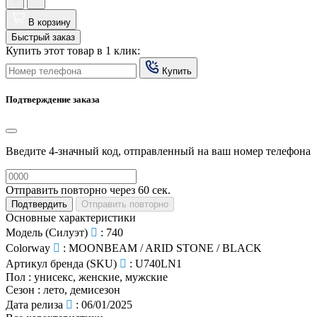
В корзину
Быстрый заказ
Купить этот товар в 1 клик:
Купить
Подтверждение заказа
Введите 4-значный код, отправленный на ваш номер телефона
Отправить повторно через
60
сек.
Подтвердить
Отправить повторно
Основные характеристики
Модель (Силуэт)
:
740
Colorway
:
MOONBEAM / ARID STONE / BLACK
Артикул бренда (SKU)
:
U740LN1
Пол
:
унисекс, женские, мужские
Сезон
:
лето, демисезон
Дата релиза
:
06/01/2025