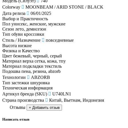
Модель (Силуэт)
740
Colorway
MOONBEAM / ARID STONE / BLACK
Дата релиза
06/01/2025
Выбор и Практичность
Пол
унисекс, женские, мужские
Сезон
лето, демисезон
Тип обуви
кроссовки
Стиль / Назначение
повседневные
Высота
низкие
Физика и Качество
Цвет
бежевый, черный, серый
Материал верха
сетка, кожа, тпу
Материал подкладки
текстиль
Подошва
пена, резина, abzorb
Технологии
ABZORB
Тип застежки
шнуровка
Техническая информация
Артикул бренда (SKU)
U740LN1
Страна производства
Китай, Вьетнам, Индонезия
Отзывы
+ Добавить отзыв
Написать отзыв