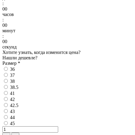
:
00
часов
:
00
минут
:
00
секунд
Хотите узнать, когда изменится цена?
Нашли дешевле?
Размер
*
36
37
38
38.5
41
42
42.5
43
44
45