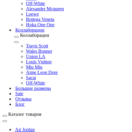
Off-White
Alexander Mcqueen
Loewe
Bottega Veneta
Hoka One One
Коллаборации
Коллаборации
Travis Scott
Wales Bonner
Union LA
Louis Vuitton
Miu Miu
Aime Leon Dore
Sacai
Off-White
Большие размеры
Sale
Отзывы
Блог
Каталог товаров
Air Jordan