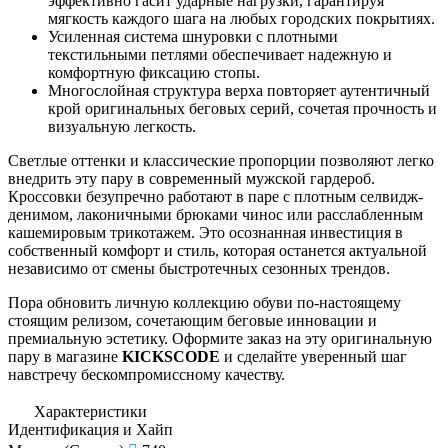
эффективно гасит ударные нагрузки, гарантируя
мягкость каждого шага на любых городских покрытиях.
Усиленная система шнуровки с плотными
текстильными петлями обеспечивает надежную и
комфортную фиксацию стопы.
Многослойная структура верха повторяет аутентичный
крой оригинальных беговых серий, сочетая прочность и
визуальную легкость.
Светлые оттенки и классические пропорции позволяют легко
внедрить эту пару в современный мужской гардероб.
Кроссовки безупречно работают в паре с плотным селвидж-
денимом, лаконичными брюками чинос или расслабленным
кашемировым трикотажем. Это осознанная инвестиция в
собственный комфорт и стиль, которая останется актуальной
независимо от смены быстротечных сезонных трендов.
Пора обновить личную коллекцию обуви по-настоящему
стоящим релизом, сочетающим беговые инновации и
премиальную эстетику. Оформите заказ на эту оригинальную
пару в магазине
KICKSCODE
и сделайте уверенный шаг
навстречу бескомпромиссному качеству.
Характеристики
Идентификация и Хайп