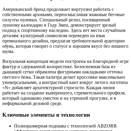
Американский бренд продолжает виртуозно работать с
собственными архивами, переосмысливая знаковые беговые
силуэты нулевых. Специальный релиз, посвященный
лунному календарю и Году Змеи, демонстрирует зрелый
подход к спортивному наследию. Здесь нет места случайным
деталям: культурный символизм переведен на язык
премиального дизайна, предлагая требовательной аудитории
обувь, которая говорит о статусе и хорошем вкусе без лишнего
шума.
Визуальная концепция модели построена на благородной игре
фактур и сдержанной колористике. Белоснежная база из
дышащей сетки обрамлена фигурными накладками оттенка
светлого бежа. Такая палитра делает кроссовки максимально
универсальными, а контрастный кант вокруг литого логотипа
«N» добавляет архитектурной строгости. Каждая линия
работает на создание выверенного, стремительного профиля,
который одинаково уместен и на утренней прогулке, и в
неформальной деловой среде.
Ключевые элементы и технологии
Полноразмерная подошва с технологией ABZORB