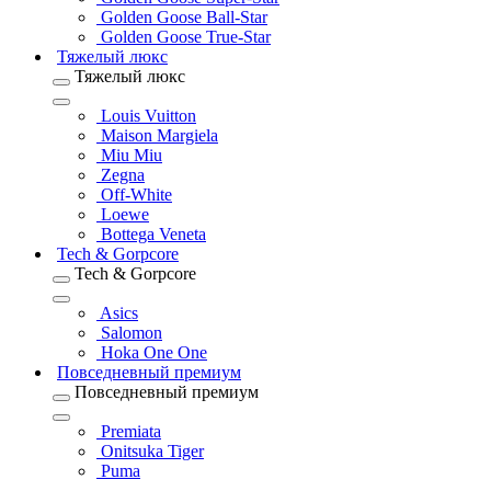
Golden Goose Ball-Star
Golden Goose True-Star
Тяжелый люкс
Тяжелый люкс
Louis Vuitton
Maison Margiela
Miu Miu
Zegna
Off-White
Loewe
Bottega Veneta
Tech & Gorpcore
Tech & Gorpcore
Asics
Salomon
Hoka One One
Повседневный премиум
Повседневный премиум
Premiata
Onitsuka Tiger
Puma