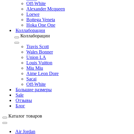
Off-White
Alexander Mcqueen
Loewe
Bottega Veneta
Hoka One One
Коллаборации
Коллаборации
Travis Scott
Wales Bonner
Union LA
Louis Vuitton
Miu Miu
Aime Leon Dore
Sacai
Off-White
Большие размеры
Sale
Отзывы
Блог
Каталог товаров
Air Jordan