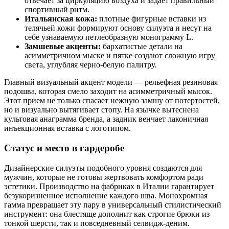
отвечает за циркуляцию воздуха и задает правильный
спортивный ритм.
Итальянская кожа:
плотные фигурные вставки из
телячьей кожи формируют основу силуэта и несут на
себе узнаваемую петлеобразную монограмму L.
Замшевые акценты:
бархатистые детали на
асимметричном мыске и пятке создают сложную игру
света, углубляя черно-белую палитру.
Главный визуальный акцент модели — рельефная резиновая
подошва, которая смело заходит на асимметричный мысок.
Этот прием не только спасает нежную замшу от потертостей,
но и визуально вытягивает стопу. На язычке вытеснена
культовая анаграмма бренда, а задник венчает лаконичная
инъекционная вставка с логотипом.
Статус и место в гардеробе
Дизайнерские силуэты подобного уровня создаются для
мужчин, которые не готовы жертвовать комфортом ради
эстетики. Производство на фабриках в Италии гарантирует
безукоризненное исполнение каждого шва. Монохромная
гамма превращает эту пару в универсальный стилистический
инструмент: она блестяще дополнит как строгие брюки из
тонкой шерсти, так и повседневный селвидж-деним.