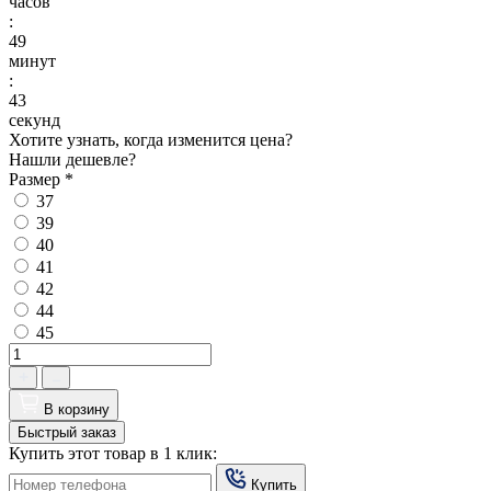
часов
:
49
минут
:
42
секунд
Хотите узнать, когда изменится цена?
Нашли дешевле?
Размер
*
37
39
40
41
42
44
45
В корзину
Быстрый заказ
Купить этот товар в 1 клик:
Купить