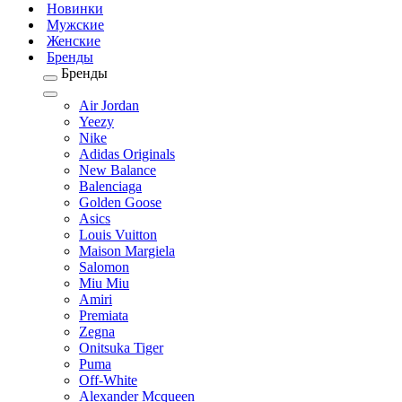
Новинки
Мужские
Женские
Бренды
Бренды
Air Jordan
Yeezy
Nike
Adidas Originals
New Balance
Balenciaga
Golden Goose
Asics
Louis Vuitton
Maison Margiela
Salomon
Miu Miu
Amiri
Premiata
Zegna
Onitsuka Tiger
Puma
Off-White
Alexander Mcqueen