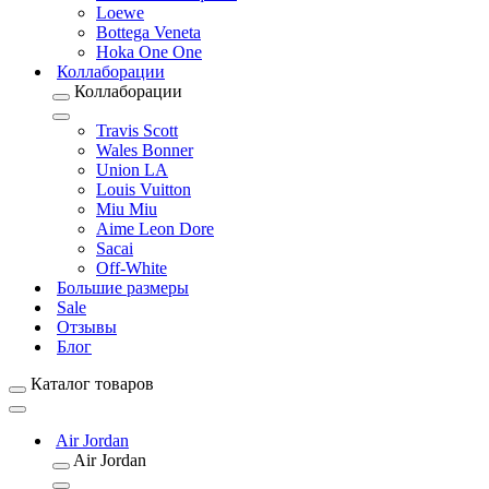
Loewe
Bottega Veneta
Hoka One One
Коллаборации
Коллаборации
Travis Scott
Wales Bonner
Union LA
Louis Vuitton
Miu Miu
Aime Leon Dore
Sacai
Off-White
Большие размеры
Sale
Отзывы
Блог
Каталог товаров
Air Jordan
Air Jordan