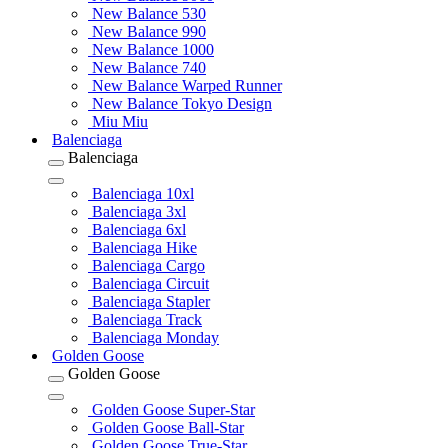
New Balance 530
New Balance 990
New Balance 1000
New Balance 740
New Balance Warped Runner
New Balance Tokyo Design
Miu Miu
Balenciaga
Balenciaga
Balenciaga 10xl
Balenciaga 3xl
Balenciaga 6xl
Balenciaga Hike
Balenciaga Cargo
Balenciaga Circuit
Balenciaga Stapler
Balenciaga Track
Balenciaga Monday
Golden Goose
Golden Goose
Golden Goose Super-Star
Golden Goose Ball-Star
Golden Goose True-Star