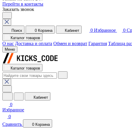
Перейти в контакты
Заказать звонок
0
Избранное
0
Ср
Поиск
0
Корзина
Кабинет
Каталог товаров
О нас
Доставка и оплата
Обмен и возврат
Гарантия
Таблица ра
Меню
Каталог товаров
Кабинет
0
Избранное
0
Сравнить
0
Корзина