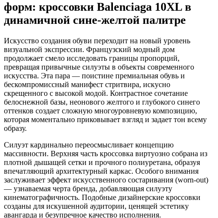
форм: кроссовки Balenciaga 10XL в
динамичной сине-желтой палитре
Искусство создания обуви переходит на новый уровень
визуальной экспрессии. Французский модный дом
продолжает смело исследовать границы пропорций,
превращая привычные силуэты в объекты современного
искусства. Эта пара — поистине премиальная обувь и
бескомпромиссный манифест стритвира, искусно
скрещенного с высокой модой. Контрастное сочетание
белоснежной базы, неонового желтого и глубокого синего
оттенков создает сложную многоуровневую композицию,
которая моментально приковывает взгляд и задает тон всему
образу.
Силуэт кардинально переосмысливает концепцию
массивности. Верхняя часть кроссовка виртуозно собрана из
плотной дышащей сетки и прочного полиуретана, образуя
впечатляющий архитектурный каркас. Особого внимания
заслуживает эффект искусственного состаривания (worn-out)
— узнаваемая черта бренда, добавляющая силуэту
кинематографичность. Подобные дизайнерские кроссовки
созданы для искушенной аудитории, ценящей эстетику
авангарда и безупречное качество исполнения.