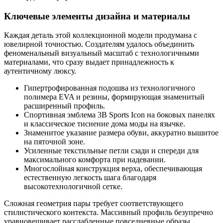
Ключевые элементы дизайна и материалы
Каждая деталь этой коллекционной модели продумана с
ювелирной точностью. Создателям удалось объединить
феноменальный визуальный масштаб с технологичными
материалами, что сразу выдает принадлежность к
аутентичному люксу.
Гипертрофированная подошва из технологичного
полимера EVA и резины, формирующая знаменитый
расширенный профиль.
Спортивная эмблема 3B Sports Icon на боковых панелях
и классическое тиснение дома моды на язычке.
Знаменитое указание размера обуви, аккуратно вышитое
на пяточной зоне.
Усиленные текстильные петли сзади и спереди для
максимального комфорта при надевании.
Многослойная конструкция верха, обеспечивающая
естественную легкость шага благодаря
высокотехнологичной сетке.
Сложная геометрия пары требует соответствующего
стилистического контекста. Массивный профиль безупречно
уравновешивает расслабленные повседневные образы,