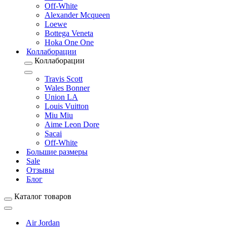
Off-White
Alexander Mcqueen
Loewe
Bottega Veneta
Hoka One One
Коллаборации
Коллаборации
Travis Scott
Wales Bonner
Union LA
Louis Vuitton
Miu Miu
Aime Leon Dore
Sacai
Off-White
Большие размеры
Sale
Отзывы
Блог
Каталог товаров
Air Jordan