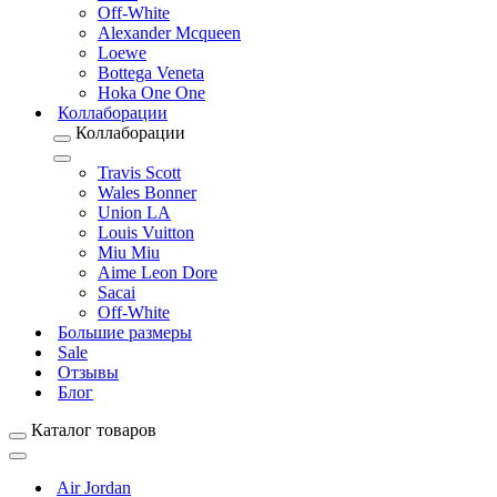
Off-White
Alexander Mcqueen
Loewe
Bottega Veneta
Hoka One One
Коллаборации
Коллаборации
Travis Scott
Wales Bonner
Union LA
Louis Vuitton
Miu Miu
Aime Leon Dore
Sacai
Off-White
Большие размеры
Sale
Отзывы
Блог
Каталог товаров
Air Jordan