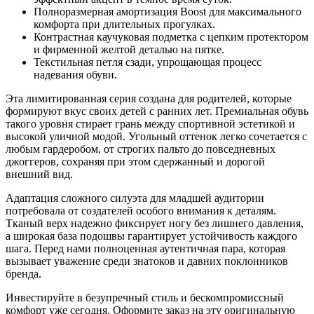
Полноразмерная амортизация Boost для максимального
комфорта при длительных прогулках.
Контрастная каучуковая подметка с цепким протектором
и фирменной желтой деталью на пятке.
Текстильная петля сзади, упрощающая процесс
надевания обуви.
Эта лимитированная серия создана для родителей, которые
формируют вкус своих детей с ранних лет. Премиальная обувь
такого уровня стирает грань между спортивной эстетикой и
высокой уличной модой. Угольный оттенок легко сочетается с
любым гардеробом, от строгих пальто до повседневных
джоггеров, сохраняя при этом сдержанный и дорогой
внешний вид.
Адаптация сложного силуэта для младшей аудитории
потребовала от создателей особого внимания к деталям.
Тканый верх надежно фиксирует ногу без лишнего давления,
а широкая база подошвы гарантирует устойчивость каждого
шага. Перед нами полноценная аутентичная пара, которая
вызывает уважение среди знатоков и давних поклонников
бренда.
Инвестируйте в безупречный стиль и бескомпромиссный
комфорт уже сегодня. Оформите заказ на эту оригинальную