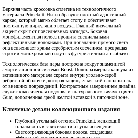
Верхняя часть кроссовка сплетена из технологичного
материала Primeknit. Нити образуют плотный адаптивный
каркас, который мягко облегает стопу и обеспечивает
постоянную циркуляцию воздуха. Главный визуальный
акцент скрыт от повседневных взглядов. Боковая
монофиламентная полоса прошита специальными
рефлективными волокнами. При попадании прямого света
она вспыхивает ярким серебристым свечением, превращая
строгий монохромный силуэт в футуристичный арт-объект.
Технологическая база пары построена вокруг знаменитой
амортизационной системы Boost. Полноразмерная капсула из
вспененного материала скрыта внутри угольно-серой
ребристой оболочки, которая защищает мягкий наполнитель
от внешних повреждений. Контрастным завершением дизайна
служит классическая подошва из натурального каучука цвета
Gum, дополненная яркой желтой вставкой в пяточной зоне.
Ключевые детали коллекционного издания
Глубокий угольный оттенок Primeknit, меняющий
тональность в зависимости от угла освещения.
Светоотражающая боковая полоса, создающая
эффектный акцент в темное время суток.