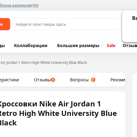
блица размеров
FAQ
В
ов
ды
Коллаборации
Большие размеры
Sale
Отзы
 Air Jordan 1 Retro High White University Blue Black
еристики
Отзывы
Вопросы
Рекомендуе
0
0
Кроссовки Nike Air Jordan 1
Retro High White University Blue
Black