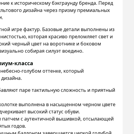
ние к историческому бэкграунду бренда. Перед
льтового дизайна через призму премиальных
и.
тной игре фактур. Базовые детали выполнены из
нистостью, которая красиво преломляет свет и
бокий черный цвет на воротнике и боковом
визуально собирая силуэт воедино.
миум-класса
 небесно-голубом оттенке, который
 дизайна.
обавляют паре тактильную сложность и приятный
колотке выполнена в насыщенном черном цвете
дчеркивает высокий статус обуви.
 патчем с аутентичной вышивкой, отсылающей
тых годов.
ушным баллоном завершается цепкой голубой