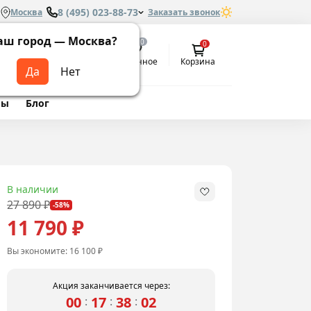
8 (495) 023-88-73
Москва
Заказать звонок
аш город —
Москва
?
0
0
Избранное
Кабинет
Корзина
вы
Блог
м
В наличии
27 890 ₽
-58%
11 790 ₽
Вы экономите:
16 100 ₽
Акция заканчивается через:
00
17
38
01
:
:
: