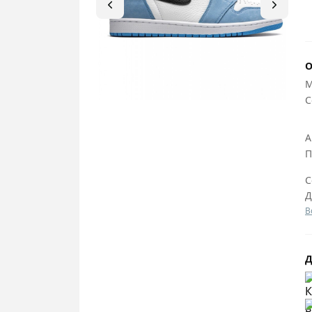
О
М
C
А
П
С
Д
В
Д