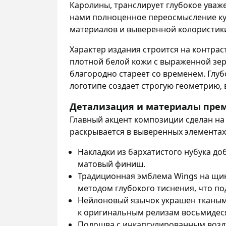
Каролины, транслирует глубокое уваже
нами полноценное переосмысление ку
материалов и выверенной колористик
Характер издания строится на контрас
плотной белой кожи с выраженной зер
благородно стареет со временем. Глу
логотипе создает строгую геометрию, 
Детализация и материалы пре
Главный акцент композиции сделан на
раскрывается в выверенных элементах
Накладки из бархатистого нубука д
матовый финиш.
Традиционная эмблема Wings на щи
методом глубокого тиснения, что по
Нейлоновый язычок украшен тканым
к оригинальным релизам восьмидеся
Подошва с инкапсулированным возд