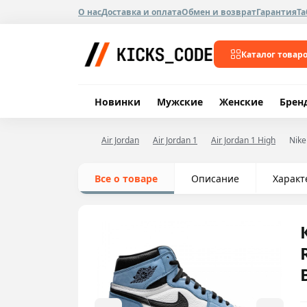
О нас
Доставка и оплата
Обмен и возврат
Гарантия
Та
Каталог товар
Новинки
Мужские
Женские
Брен
Air Jordan
Air Jordan 1
Air Jordan 1 High
Nike
Все о товаре
Описание
Характ