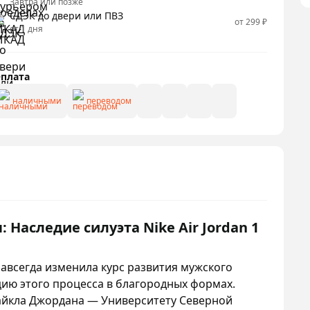
Завтра или позже
СДЭК до двери или ПВЗ
от 299 ₽
от 1 дня
плата
наличными
переводом
Наследие силуэта Nike Air Jordan 1
навсегда изменила курс развития мужского
цию этого процесса в благородных формах.
йкла Джордана — Университету Северной