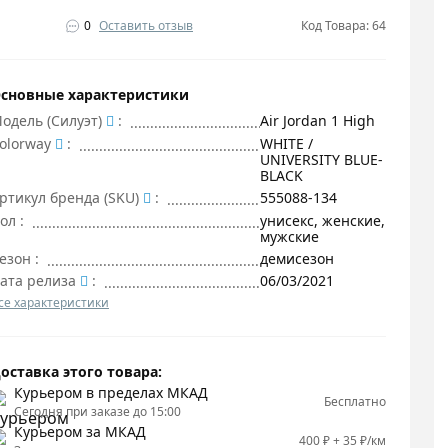
0
Оставить отзыв
Код Товара: 64
сновные характеристики
одель (Силуэт)
:
Air Jordan 1 High
olorway
:
WHITE /
UNIVERSITY BLUE-
BLACK
ртикул бренда (SKU)
:
555088-134
ол
:
унисекс, женские,
мужские
езон
:
демисезон
ата релиза
:
06/03/2021
се характеристики
оставка этого товара:
Курьером в пределах МКАД
Бесплатно
Сегодня при заказе до 15:00
Курьером за МКАД
400 ₽ + 35 ₽/км